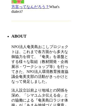
方言ってなんだろう？
What's
dialect?
ABOUT
NPO法人奄美島おこしプロジェク
トは、これまで各方面から多大な
御協力を得て、『奄美』を基盤と
する様々な取組（教材開発・企画
展示・ワークショップ等）を行っ
てきた、NPO法人環境教育推進協
議会奄美支部の活動がきっかけと
なって発足しました。
法人設立以前より地域との関係を
深め、「シマユムタ伝える会」と
の協働による『奄美島口ラジオ体
操』が「あまみ地域づくり褒章」